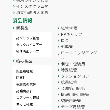
採用ラインはじめ
インスタグラム開
独立行政法人国際
製品情報
新製品
紙管容器
PPキャップ
高グリップ紙管
口金
タックハイコアー
樹脂管
極薄両面テープ
ロールエッジアング
ル
強み製品
梱包・包装用
特殊紙管
段差痕軽減
クッションコアー
防塵性
抗菌紙管
樹脂管の代替
金属箔用紙管
高強度設計
情報用紙用紙管
コアマーク軽減
製紙用紙管
巻ぐせ軽減
テープ用紙管