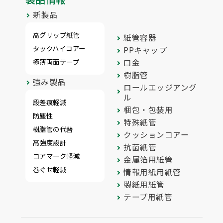
新製品
高グリップ紙管
紙管容器
タックハイコアー
PPキャップ
極薄両面テープ
口金
樹脂管
強み製品
ロールエッジアング
ル
段差痕軽減
梱包・包装用
防塵性
特殊紙管
樹脂管の代替
クッションコアー
高強度設計
抗菌紙管
コアマーク軽減
金属箔用紙管
巻ぐせ軽減
情報用紙用紙管
製紙用紙管
テープ用紙管